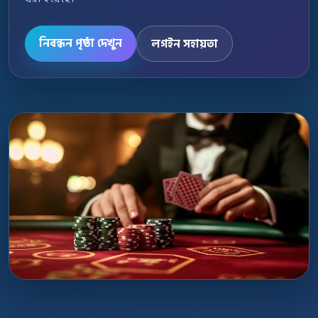
নিবন্ধন পৃষ্ঠা দেখুন
লগইন সহায়তা