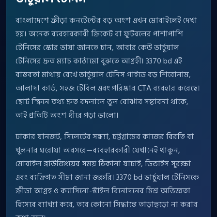
বাংলাদেশে ক্রীড়া কনটেন্টের বড় অংশ এখন মোবাইলেই দেখা
হয়। অনেক ব্যবহারকারী ক্রিকেট বা ফুটবলের পাশাপাশি
টেনিসের স্কোর ভাষা জানতে চান, আবার কেউ ভার্চুয়াল
টেনিসের দ্রুত ম্যাচ কাঠামো বুঝতে আগ্রহী। 3370 bd এই
বাস্তবতা মাথায় রেখে ভার্চুয়াল টেনিস গাইডে বড় শিরোনাম,
আলাদা কার্ড, সহজ টেবিল এবং পরিষ্কার CTA ব্যবহার করেছে।
ছোট স্ক্রিনে তথ্য দ্রুত বদলালে ভুল বোঝার সম্ভাবনা থাকে,
তাই প্রতিটি অংশ ধীরে পড়া ভালো।
ঢাকার যানজট, সিলেটের সন্ধ্যা, চট্টগ্রামের কাজের বিরতি বা
খুলনার ঘরোয়া অবসরে—ব্যবহারকারী যেখানেই থাকুন,
মোবাইল ব্রাউজিংয়ের সময় ঠিকানা যাচাই, ডিভাইস সুরক্ষা
এবং ব্যক্তিগত সীমা জানা জরুরি। 3370 bd ভার্চুয়াল টেনিসকে
ক্রীড়া আগ্রহ ও ক্যাসিনো-স্টাইল বিনোদনের মিশ্র অভিজ্ঞতা
হিসেবে ব্যাখ্যা করে, তবে কোনো সিদ্ধান্তে তাড়াহুড়ো না করার