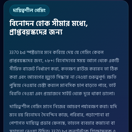
দায়িত্বশীল গেমিং
বিনোদন হোক সীমার মধ্যে,
প্রাপ্তবয়স্কদের জন্য
3370 bd স্পষ্টভাবে মনে করিয়ে দেয় যে গেমিং কেবল
প্রাপ্তবয়স্কদের জন্য, ১৮+। বিনোদনের সময় আগে থেকে একটি
সীমিত বাজেট নির্ধারণ করা, কতক্ষণ ব্রাউজ করবেন তা ঠিক
করা এবং আবেগের মুহূর্তে সিদ্ধান্ত না নেওয়া গুরুত্বপূর্ণ। ক্ষতি
পুষিয়ে নেওয়ার চেষ্টা করলে মানসিক চাপ বাড়তে পারে, তাই
বিরতি নেওয়া এবং প্রয়োজনে সাইট থেকে দূরে থাকা ভালো।
দায়িত্বশীল গেমিং মানে নিজের আচরণ পর্যবেক্ষণ করা। যদি
মনে হয় বিনোদন দৈনন্দিন কাজ, পরিবার, পড়াশোনা বা
পেশাগত দায়িত্বে প্রভাব ফেলছে, তাহলে ব্যবহার কমানো বা
সহায়তা নেওয়া উচিত। 3370 bd কনটেন্টকে শিক্ষামূলক ও