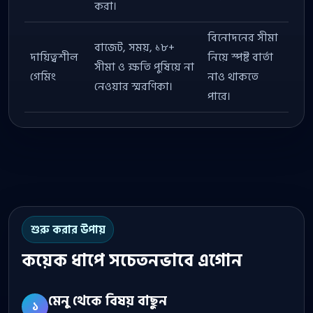
করা।
বিনোদনের সীমা
বাজেট, সময়, ১৮+
দায়িত্বশীল
নিয়ে স্পষ্ট বার্তা
সীমা ও ক্ষতি পুষিয়ে না
গেমিং
নাও থাকতে
নেওয়ার স্মরণিকা।
পারে।
শুরু করার উপায়
কয়েক ধাপে সচেতনভাবে এগোন
মেনু থেকে বিষয় বাছুন
১