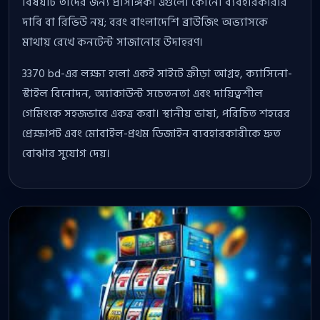
বিষয়টি তাদের জন্য প্রাসঙ্গিক। এগুলো কোনো ব্যবহারকারীর
দাবি বা রিভিউ নয়; বরং বাংলাদেশি ব্রাউজিং অভ্যাসকে
মাথায় রেখে কনটেন্ট সাজানোর উদাহরণ।
3370 bd-এর লক্ষ্য হলো একই সাইটে ক্রীড়া আগ্রহ, ক্যাসিনো-
স্টাইল বিনোদন, অ্যাকাউন্ট সচেতনতা এবং দায়িত্বশীল
গেমিংকে সহজভাবে একত্র করা। স্থানীয় ভাষা, পরিচিত শহরের
প্রেক্ষাপট এবং মোবাইল-প্রথম ডিজাইন ব্যবহারকারীকে দ্রুত
বোঝার সুযোগ দেয়।