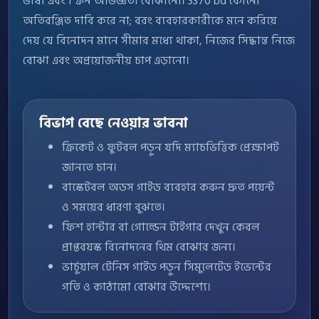
ভাষা এবং স্ক্রিন অভিজ্ঞতা বোঝানো। 3370 bd কোনো
অতিরঞ্জিত দাবি করে না; বরং ব্যবহারকারীকে মনে করিয়ে
দেয় যে বিনোদন মানে সীমার মধ্যে থাকা, নিজের সিদ্ধান্ত নিজে
বোঝা এবং অপ্রয়োজনীয় চাপ এড়ানো।
বিভাগ বেছে নেওয়ার ভাবনা
ক্রিকেট ও ফুটবল পড়ুন যদি ম্যাচভিত্তিক প্রেক্ষাপট
জানতে চান।
বাস্কেটবল অডস গাইড ব্যবহার করুন দ্রুত পয়েন্ট
ও সময়ের ধারণা বুঝতে।
ফিশ হান্টার বা গোল্ডেন টাইগার দেখুন কেবল
প্রাপ্তবয়স্ক বিনোদনের থিম বোঝার জন্য।
ভার্চুয়াল টেনিস গাইড পড়ুন সিমুলেটেড ইভেন্টের
গতি ও কাঠামো বোঝার উদ্দেশ্যে।