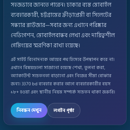
সহজভাবে জানতে পারেন। ঢাকার ব্যস্ত মোবাইল
ব্যবহারকারী, চট্টগ্রামের ক্রীড়াপ্রেমী বা সিলেটের
সন্ধ্যার ব্রাউজার—সবার জন্য এখানে পরিষ্কার
নেভিগেশন, মোবাইলবান্ধব লেখা এবং দায়িত্বশীল
গেমিংয়ের স্মরণিকা রাখা হয়েছে।
এই সাইট বিনোদনকে আয়ের পথ হিসেবে উপস্থাপন করে না।
এখানে বিষয়গুলো সাজানো হয়েছে শেখা, তুলনা করা,
অ্যাকাউন্ট সচেতনতা বাড়ানো এবং নিজের সীমা বোঝার
জন্য। 3370 bd ব্যবহার করার আগে ব্যবহারকারীর বয়স
১৮+ হওয়া এবং স্থানীয় নিয়ম সম্পর্কে সচেতন থাকা জরুরি।
নিবন্ধন দেখুন
লগইন পৃষ্ঠা