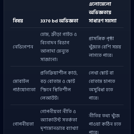
এলোমেলো
অভিজ্ঞতায়
বিষয়
3370 bd অভিজ্ঞতা
সাধারণ সমস্যা
হোম, ক্রীড়া গাইড ও
প্রাসঙ্গিক পৃষ্ঠা
বিনোদন বিভাগ
নেভিগেশন
খুঁজতে বেশি সময়
আলাদা মেনুতে
লাগতে পারে।
সাজানো।
প্রতিক্রিয়াশীল কার্ড,
লেখা ছোট বা
মোবাইল
বড় বোতাম ও ছোট
বোতাম চাপতে
পাঠযোগ্যতা
স্ক্রিনে স্থিতিশীল
অসুবিধা হতে
লেআউট।
পারে।
গোপনীয়তা নীতি ও
নীতির তথ্য খুঁজে
অ্যাকাউন্ট সতর্কতা
গোপনীয়তা
পাওয়া কঠিন হতে
দৃশ্যমানভাবে ব্যাখ্যা
পারে।