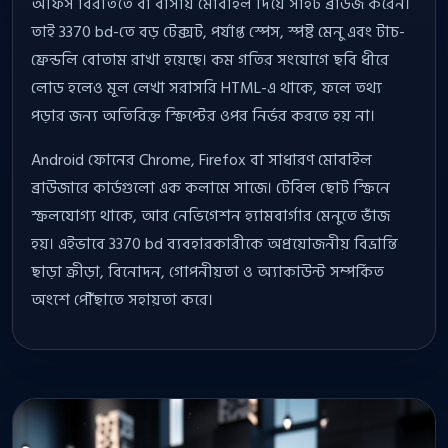
অফিস বিরতিতে বা বাসায় মোবাইল দিয়ে সাইট ব্রাউজ করেন।
তাই 3370 bd-তে বড় টেক্সট, পর্যাপ্ত স্পেস, স্পষ্ট মেনু এবং টাচ-
ফ্রেন্ডলি বোতাম রাখা হয়েছে। কম গতির সংযোগে ছবি ধীরে
লোড হলেও মূল লেখা সরাসরি HTML-এ থাকে, ফলে তথ্য
পড়ার জন্য অতিরিক্ত স্ক্রিপ্টের ওপর নির্ভর করতে হয় না।
Android ফোনের Chrome, Firefox বা সাধারণ মোবাইল
ব্রাউজারে কার্ডগুলো এক কলামে সাজে। টেবিল ছোট স্ক্রিনে
স্ক্রলযোগ্য থাকে, আর নেভিগেশন হ্যামবার্গার মেনুতে ভাঁজ
হয়। এইভাবে 3370 bd ব্যবহারকারীকে অপ্রয়োজনীয় বিভ্রান্তি
ছাড়া ক্রীড়া, বিনোদন, গোপনীয়তা ও অ্যাকাউন্ট সম্পর্কিত
অংশে পৌঁছাতে সহায়তা করে।